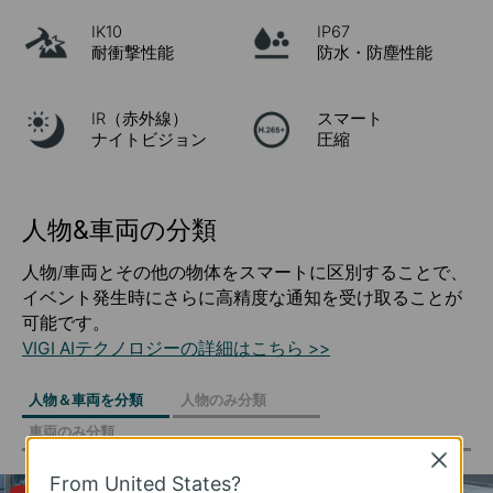
IK10
IP67
耐衝撃性能
防水・防塵性能
IR（赤外線）
スマート
ナイトビジョン
圧縮
人物&車両の分類
人物/車両とその他の物体をスマートに区別することで、
イベント発生時にさらに高精度な通知を受け取ることが
可能です。
VIGI AIテクノロジーの詳細はこちら >>
人物＆車両を分類
人物のみ分類
車両のみ分類
Close
From United States?