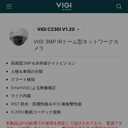
TP-Link, Reliably
Searc
Smart
icon
VIGI C230I V1.20
VIGI 3MP IRドーム型ネットワークカ
メラ
高画質3MP＆赤外線ナイトビジョン
人物＆車両の分類
スマート検知
SmartVidによる映像補正
マイク内蔵
IP67 防水・防塵性能＆IK10 耐衝撃性能
H.265+動画コーデック規格
本製品はPoE給電での使用を想定して設計されており、電源アダ