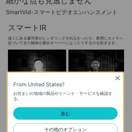
細かな点も見逃しません
SmartVid-スマートビデオエンハンスメント
スマートIR
遠くにある被写体がレンダリングされなかったり、夜間にカメラへ
近づいてきた物体が露出オーバーになったりするのを防ぎます。
Close
From United States?
一般的なIRカメラ
スマートIRカメラ
お住まいの地域の製品やイベント・サービスを確認す
る。
WDR
進む
逆光等による明暗差で被写体が黒くつぶれないようにコントラスト
を調整することで、クリアな映像を届けます
その他のオプション