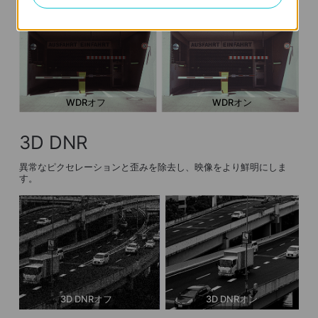
WDRオフ
WDRオン
3D DNR
異常なピクセレーションと歪みを除去し、映像をより鮮明にしま
す。
3D DNRオフ
3D DNRオン