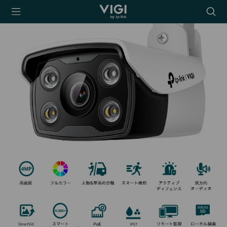
TP-Link, Reliably
Searc
Smart
icon