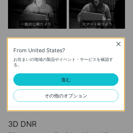
一般的なIRカメラ
スマートIRカメラ
WDR
Close
From United States?
逆光等による明暗差で被写体が黒くつぶれないようにコントラスト
を調整することで、クリアな映像を届けます。
お住まいの地域の製品やイベント・サービスを確認す
る。
進む
その他のオプション
WDR無し
WDR有り
3D DNR