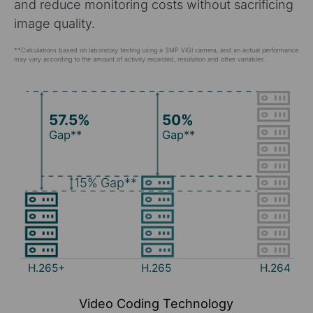
and reduce monitoring costs without sacrificing
image quality.
**Calculations based on laboratory testing using a 3MP VIGI camera, and an actual performance
may vary according to the amount of activity recorded, resolution and other variables.
57.5%
50%
Gap**
Gap**
15%
Gap**
H.265+
H.265
H.264
Video Coding Technology