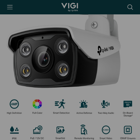
TP-Link, Reliably
Searc
Smart
icon