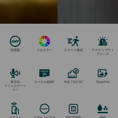
高画質
フルカラー
スマート検知
アクティブディ
フェンス
双方向
ローカル録画*
PoE / 12V DC
SmartVid
コミュニケーシ
ョン
リモート
スマートビデオ
ONVIF対応
IP66