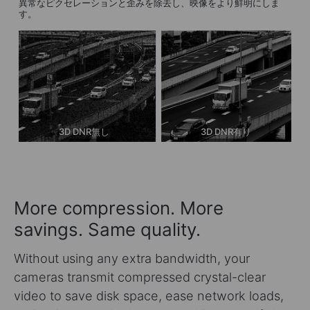
異常なピクセレーションと歪みを除去し、映像をより鮮明にしま
す。
3D DNR無し
3D DNR有り
More compression. More
savings. Same quality.
Without using any extra bandwidth, your
cameras transmit compressed crystal-clear
video to save disk space, ease network loads,