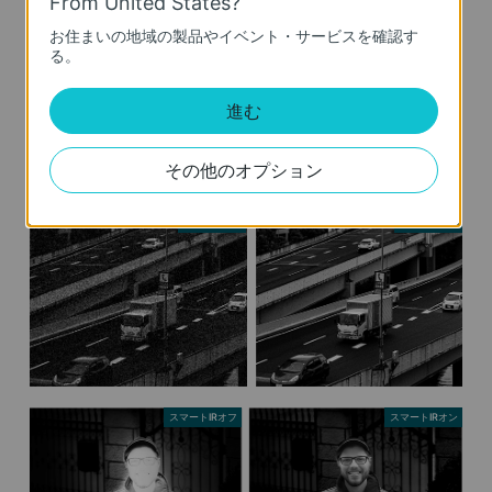
From United States?
WDRオフ
WDRオン
お住まいの地域の製品やイベント・サービスを確認す
る。
進む
その他のオプション
3D DNRオフ
3D DNRオン
スマートIRオフ
スマートIRオン