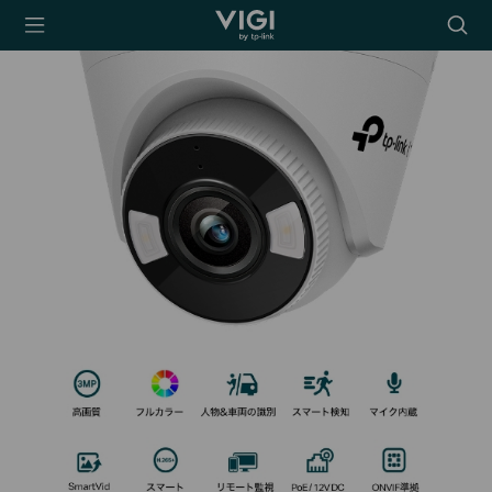
TP-Link, Reliably
Searc
Smart
icon