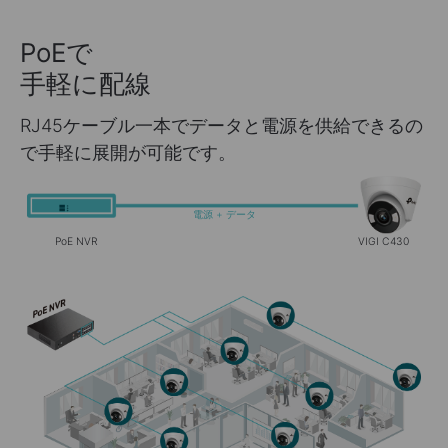
PoE
で
手軽に配線
RJ45ケーブル一本でデータと電源を供給できるの
で手軽に展開が可能です。
電源 + データ
PoE NVR
VIGI C430