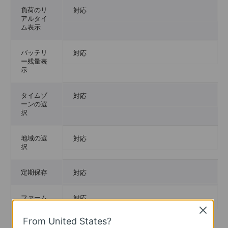
負荷のリ
対応
アルタイ
ム表示
バッテリ
対応
ー残量表
示
タイムゾ
対応
ーンの選
択
地域の選
対応
択
定期保存
対応
ファーム
対応
ウェアの
Close
リモート
From United States?
アップデ