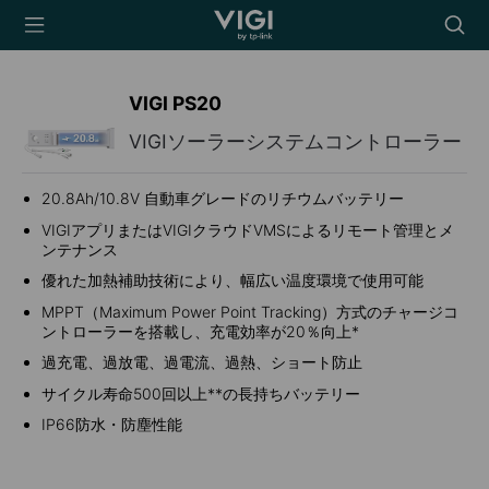
TP-Link, Reliably
Searc
Smart
icon
VIGI PS20
VIGIソーラーシステムコントローラー
20.8Ah/10.8V 自動車グレードのリチウムバッテリー
VIGIアプリまたはVIGIクラウドVMSによるリモート管理とメ
ンテナンス
優れた加熱補助技術により、幅広い温度環境で使用可能
MPPT（Maximum Power Point Tracking）方式のチャージコ
ントローラーを搭載し、充電効率が20％向上*
過充電、過放電、過電流、過熱、ショート防止
サイクル寿命500回以上
**の長持ちバッテリー
IP66
防水・防塵性能