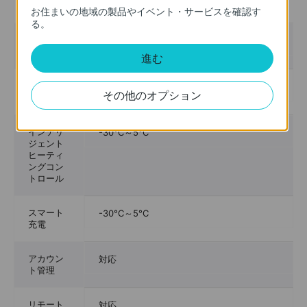
ート
お住まいの地域の製品やイベント・サービスを確認す
る。
リモート
対応
再起動
進む
ローカル
対応
その他のオプション
LAN管理
インテリ
-30°C～5°C
ジェント
ヒーティ
ングコン
トロール
スマート
-30°C～5°C
充電
アカウン
対応
ト管理
リモート
対応