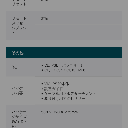
リセット
リモート
対応
メッセー
ジプッシ
ュ
その他
• CB, PSE（バッテリー）
認証
• CE, FCC, VCCI, IC, IP66
• VIGI PS20本体
パッケー
• 設置ガイド
ジ内容
• ケーブル用防水アタッチメント
• 取り付け用アクセサリー
パッケー
580 × 320 × 225mm
ジサイズ
(W x D x
H)