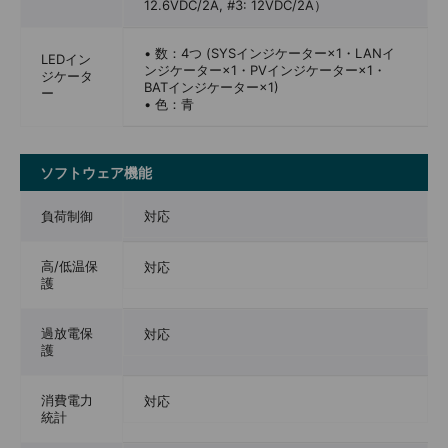
12.6VDC/2A, #3: 12VDC/2A）
• 数：4つ (SYSインジケーター×1・LANイ
LEDイン
ンジケーター×1・PVインジケーター×1・
ジケータ
BATインジケーター×1)
ー
• 色：青
ソフトウェア機能
負荷制御
対応
高/低温保
対応
護
過放電保
対応
護
消費電力
対応
統計