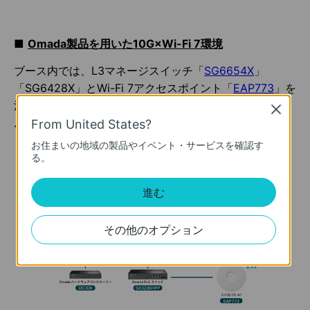
■
Omada
製品を用いた
10G×Wi-Fi 7環境
ブース内では、L3マネージスイッチ「
SG6654X
」
「SG6428X」とWi-Fi 7アクセスポイント「
EAP773
」を
活用した10G×Wi-Fi 7環境を構築します。家庭用Wi-Fi 7
Close
ルーター「
Archer BE805
」も接続予定です。
From United States?
お住まいの地域の製品やイベント・サービスを確認す
る。
進む
その他のオプション