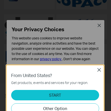
Close
Your Privacy Choices
This website uses cookies to improve website
navigation, analyze online activities and have the best
possible user experience on our website. You can object
to the use of cookies at any time. You can find more
information in our
privacy policy
.
Don’t show again
Standaard Cookies
Close
Deze cookies zijn noodzakelijk voor de werking van de
From United States?
website en kunnen niet worden uitgeschakeld.
Get products, events and services for your region.
Analyse en Marketing Cookies
Cookies voor analyse geven ons de mogelijkheid uw
Subscription
START
activiteiten op onze website te volgen en zo de
functionaliteit van de website aan te passen en te
Other Option
verbeteren.
Email Address