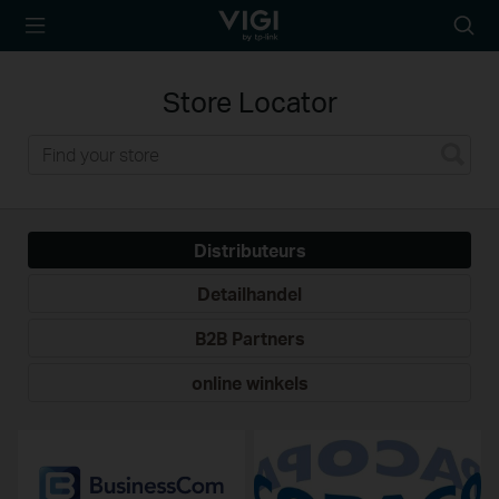
TP-Link, Reliably
Searc
Smart
icon
Waar
te
Store Locator
Koop
Distributeurs
Detailhandel
B2B Partners
online winkels