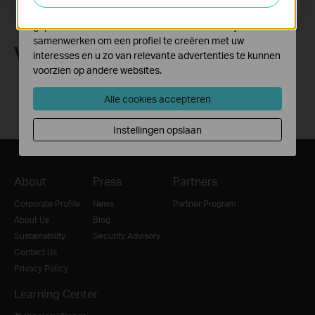
Meld je aan
Marketing cookies kunnen op onze website worden
geplaatst door externe adverteerders waar wij mee
samenwerken om een profiel te creëren met uw
Volg Ons
interesses en u zo van relevante advertenties te kunnen
voorzien op andere websites.
Alle cookies accepteren
Instellingen opslaan
About
Press
Partners
Corporate Profile
News
Partner Program
About Us
Blog
Sustainability
Security Advisory
Contact Us
Privacy Policy
Learning Center