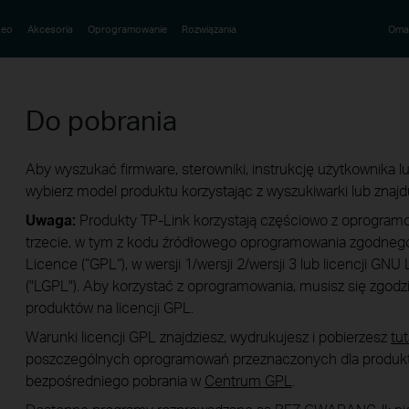
deo
Akcesoria
Oprogramowanie
Rozwiązania
Oma
Do pobrania
Aby wyszukać firmware, sterowniki, instrukcję użytkownika lub
wybierz model produktu korzystając z wyszukiwarki lub znajdu
Uwaga:
Produkty TP-Link korzystają częściowo z oprogram
trzecie, w tym z kodu źródłowego oprogramowania zgodnego
Licence (“GPL“), w wersji 1/wersji 2/wersji 3 lub licencji GN
("LGPL"). Aby korzystać z oprogramowania, musisz się zgodz
produktów na licencji GPL.
Warunki licencji GPL znajdziesz, wydrukujesz i pobierzesz
tut
poszczególnych oprogramowań przeznaczonych dla produkt
bezpośredniego pobrania w
Centrum GPL
.