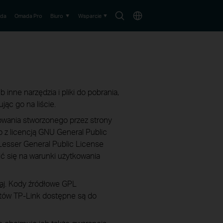
Wyszukaj
Wybierz
da
Omada Pro
Biuro
Wsparcie
lokalizację
 inne narzędzia i pliki do pobrania,
jąc go na liście.
owania stworzonego przez strony
 z licencją GNU General Public
U Lesser General Public License
ić się na warunki użytkowania
aj
. Kody źródłowe GPL
ów TP-Link dostępne są do