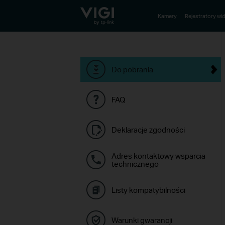
TP-Link, Reliably Smart
Kamery
Rejestratory wi
Do pobrania
FAQ
Deklaracje zgodności
Adres kontaktowy wsparcia
technicznego
Listy kompatybilności
Warunki gwarancji