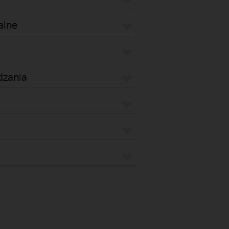
alne
dzania