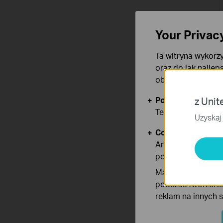
Your Privac
Ta witryna wykorzy
oraz do jak najlep
obsługę plików co
Podstawowe Cook
z Unit
Te pliki cookies 
Uzyskaj 
Cookies dotyczące
Analiza - Te pliki
poprawę i dostoso
Marketing - Te pl
podczas tworzenia
reklam na innych 