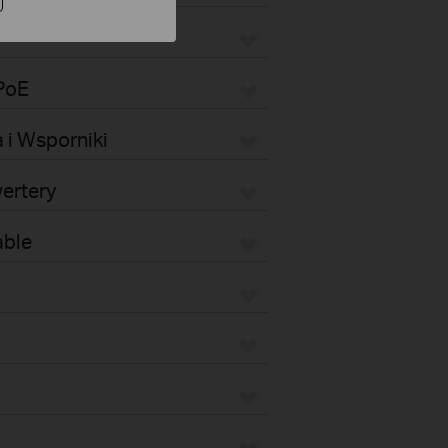
 PoE
 i Wsporniki
ertery
able