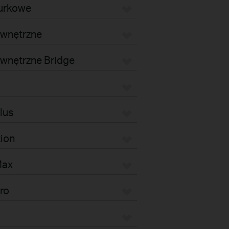
iurkowe
ewnętrzne
wnętrzne Bridge
lus
tion
Max
ro