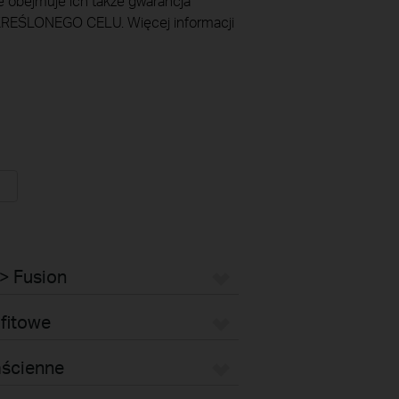
obejmuje ich także gwarancja
ŚLONEGO CELU. Więcej informacji
> Fusion
fitowe
aścienne