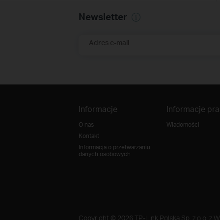
Newsletter
Adres e-mail
Informacje
Informacje pr
O nas
Wiadomości
Kontakt
Informacja o przetwarzaniu
danych osobowych
Copyright © 2026 TP-Link Polska Sp. z o.o. z W