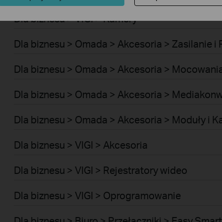
Dla biznesu > VIGI > Kamery
Dla biznesu > Omada > Akcesoria > Zasilanie i
Dla biznesu > Omada > Akcesoria > Mocowania
Dla biznesu > Omada > Akcesoria > Mediakonw
Dla biznesu > Omada > Akcesoria > Moduły i K
Dla biznesu > VIGI > Akcesoria
Dla biznesu > VIGI > Rejestratory wideo
Dla biznesu > VIGI > Oprogramowanie
Dla biznesu > Biuro > Przełączniki > Easy Smart