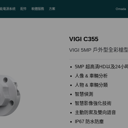
能電源系統
配件
軟體服務
方案
Omada
VIGI C355
VIGI 5MP 戶外型全彩
5MP 超高清HD以及24小
人像 & 車輛分析
人物 & 車輛分類
智慧偵測
智慧影像強化技術
主動防禦及雙向語音
IP67 防水防塵