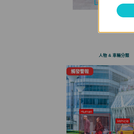
人物 & 車輛分類
觸發警報