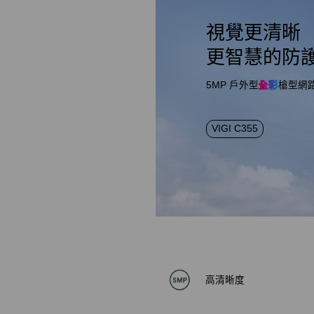
視覺更清晰
更智慧的防
5MP 戶外型
全彩
槍型網
VIGI C355
高清晰度