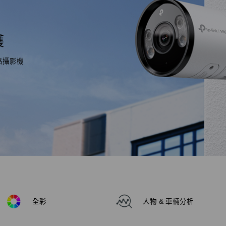
護
路攝影機
全彩
人物 & 車輛分析