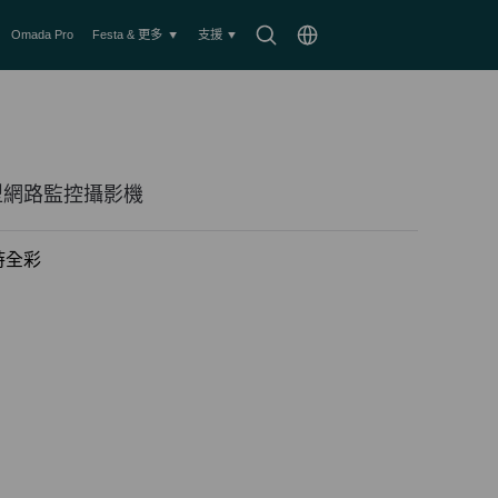
搜
Choose
Omada Pro
Festa & 更多
支援
尋
location
圖
示
槍型網路監控攝影機
時全彩