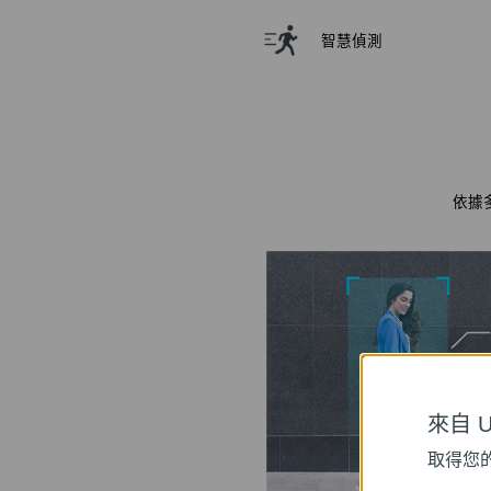
智慧偵測
依據
來自 Un
取得您