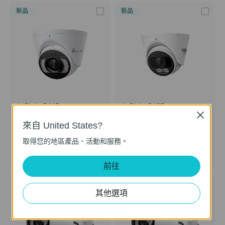
新品
新品
InSight S445
InSight S425
Close
VIGI 4MP 全彩半球型網路攝影機
VIGI 2MP 全彩半球型網路攝影機
來自 United States?
4mm 鏡頭
2.8mm 鏡頭
2.8mm 鏡頭
4mm 鏡頭
取得您的地區產品、活動和服務。
前往
新品
新品
其他選項