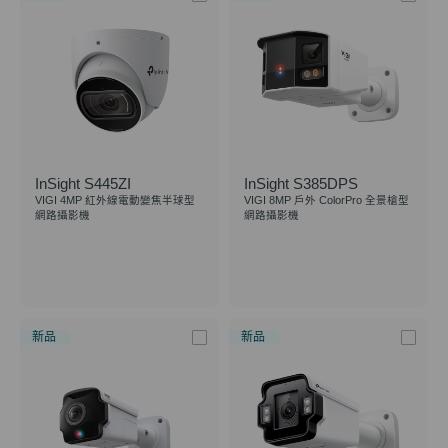
InSight S445ZI
InSight S385DPS
VIGI 4MP 紅外線電動變焦半球型
VIGI 8MP 戶外 ColorPro 全景槍型
網路攝影機
網路攝影機
新品
新品