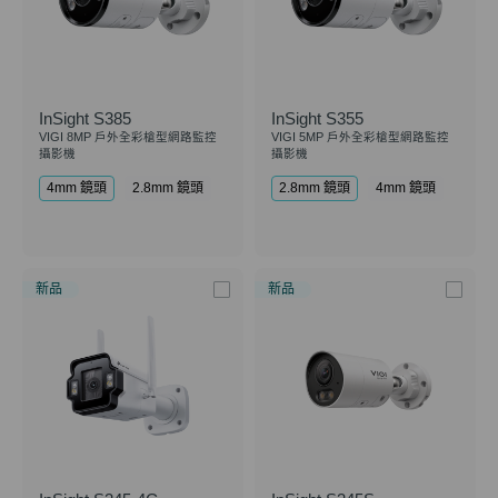
InSight S385
InSight S355
VIGI 8MP 戶外全彩槍型網路監控
VIGI 5MP 戶外全彩槍型網路監控
攝影機
攝影機
4mm 鏡頭
2.8mm 鏡頭
2.8mm 鏡頭
4mm 鏡頭
新品
新品