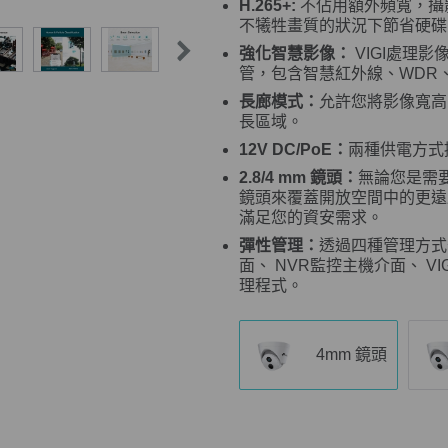
H.265+:
不佔用額外頻寬，攝
不犧牲畫質的狀況下節省硬碟
強化智慧影像：
VIGI處理
管，包含智慧紅外線、WDR、3
長廊模式：
允許您將影像寬高比例
長區域。
12V DC/PoE：
兩種供電方式
2.8/4 mm 鏡頭：
無論您是需
鏡頭來覆蓋開放空間中的更遠距
滿足您的資安需求。
彈性管理：
透過四種管理方式
面、 NVR監控主機介面、 VIGI a
理程式。
4mm 鏡頭