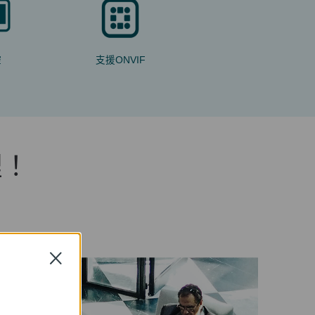
控
支援ONVIF
裡！
Close