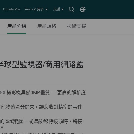
搜
Choose
Omada Pro
Festa & 更多
支援
尋
location
圖
產品介紹
產品規格
技術支援
示
外線半球型監視器/商用網路監
C440I 攝影機具備4MP畫質 — 更高的解析度
其他物體區分開來，讓您收到精準的事件
的區域範圍，或遮蔽/移除鏡頭時，將接
。