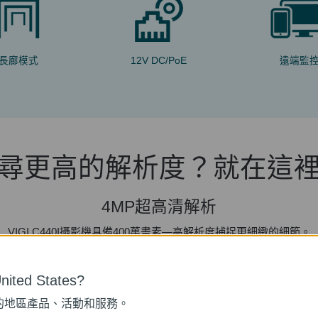
長廊模式
12V DC/PoE
遠端監
尋更高的解析度？就在這
4MP超高清解析
VIGI C440I攝影機具備400萬畫素—高解析度捕捉更細緻的細節。
ited States?
的地區產品、活動和服務。