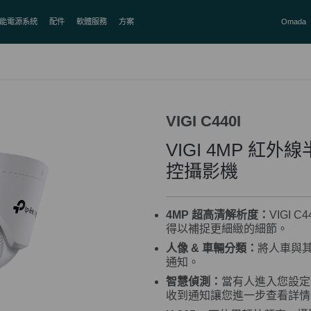
能電源系統
配件
軟體服務
方案
Omada
VIGI C440I
VIGI 4MP 紅
控攝影機
4M
P
超高清解析度
：
VIGI 
得以補捉更細緻的細節。
人像 & 車輛分類：
將人車與
通知。
智慧偵測：
當有人進入您設定
收到通知讓您進一步查看詳情