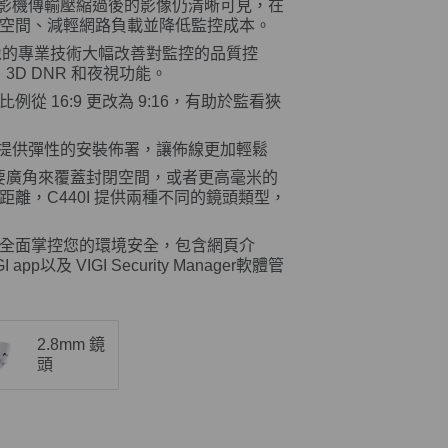
影機傳輸壓縮過後的影像仍清晰可見，在
空間、減輕網路負載並降低監控成本。
影像的專業技術大幅改善對監控的品質控
D DNR 和夜視功能。
從 16:9 更改為 9:16，有助於監看狹
提供彈性的安裝佈署，讓佈線更加輕鬆
要廣角來覆蓋封閉空間，或者更高毫米的
離，C440I 提供兩種不同的鏡頭類型，
全面掌控您的環境安全，包含網頁介
pp以及 VIGI Security Manager軟體管
2.8mm 鏡
頭