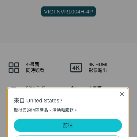
VIGI NVR1004H-4P
4-畫面
4K HDMI
同時觀看
影像輸出
53W PoE
4-畫面
△
†
Close
總供電
同時回放
來自 United States?
取得您的地區產品、活動和服務。
‡
智慧影像編碼
全面相容
前往