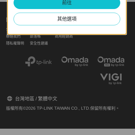
前往
其他選項
關於
新聞中心
購買地點
夥伴
學習中心
公司簡介
新聞
商用門市
夥伴計畫
技術趨勢
聯絡我們
部落格
商用經銷商
隱私權聲明
安全性建議
台灣地區 / 繁體中文
版權所有©2026 TP-LINK TAIWAN CO., LTD.保留所有權利。