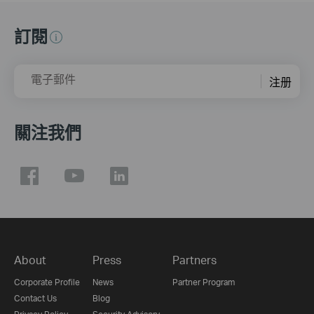
訂閱
電子郵件
注册
關注我們
About
Press
Partners
Corporate Profile
News
Partner Program
Contact Us
Blog