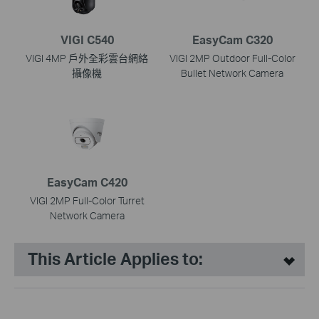
VIGI C540
EasyCam C320
VIGI 4MP 戶外全彩雲台網絡
VIGI 2MP Outdoor Full-Color
攝像機
Bullet Network Camera
EasyCam C420
VIGI 2MP Full-Color Turret
Network Camera
This Article Applies to: