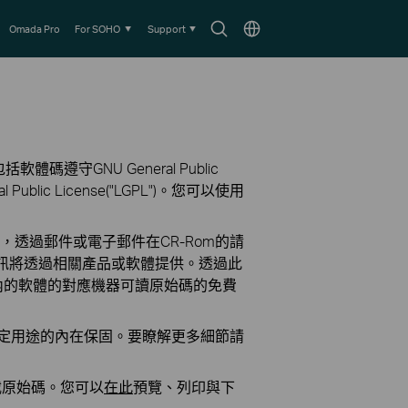
Search
Choose
Omada Pro
For SOHO
Support
icon
location
碼遵守GNU General Public
al Public License("LGPL")。您可以使用
務，透過郵件或電子郵件在CR-Rom的請
資訊將透過相關產品或軟體提供。透過此
k產品內的軟體的對應機器可讀原始碼的免費
定用途的內在保固。要瞭解更多細節請
載原始碼。您可以
在此
預覽、列印與下