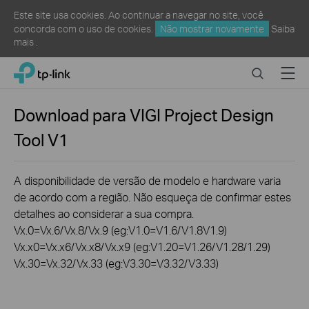
Este site usa cookies. Ao continuar a navegar no site, você
concorda com o uso de cookies.
Não mostrar novamente
Saiba
mais
.
Click
Search
Menu
TP-Link, Reliably Smart
to
skip
the
Download para
VIGI Project Design
navigation
Tool
V1
bar
A disponibilidade de versão de modelo e hardware varia
de acordo com a região. Não esqueça de confirmar estes
detalhes ao considerar a sua compra.
Vx.0=Vx.6/Vx.8/Vx.9 (eg:V1.0=V1.6/V1.8V1.9)
Vx.x0=Vx.x6/Vx.x8/Vx.x9 (eg:V1.20=V1.26/V1.28/1.29)
Vx.30=Vx.32/Vx.33 (eg:V3.30=V3.32/V3.33)