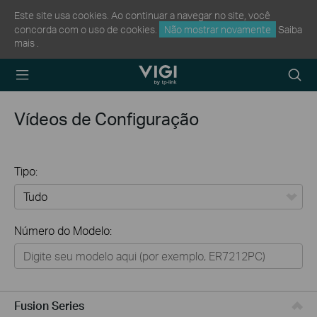
Este site usa cookies. Ao continuar a navegar no site, você
concorda com o uso de cookies.
Não mostrar novamente
Saiba
mais
.
TP-Link, Reliably
Searc
Smart
icon
Vídeos de Configuração
Tipo:
Tudo
Número do Modelo:
Omada
VIGI
Omada Pro
Fusion Series