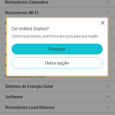
Roteadores Cabeados
Roteadores Wi-Fi
Roteadores Integrados
Close
De United States?
Controlador Baseado em Nuvem
Obtenha produtos, eventos e serviços para sua região.
Controlador Hardware
Procurar
Controlador Software
Outra opção
Câmeras IP
Gravadores de Vídeo
Sistema de Energia Solar
Software
Roteadores Load Balance