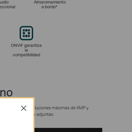
Audio
Almacenamiento
reccional
a bordo*
ONVIF garantiza
la
compatibilidad
uno
IGI proporciona resoluciones máximas de 4MP y
Close
es complementarias adjuntas.