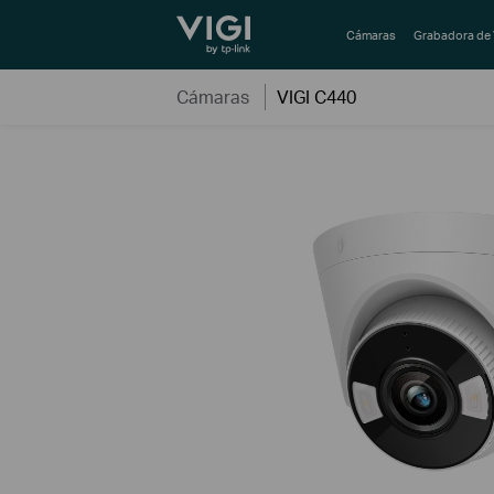
TP-Link, Reliably Smart
Cámaras
Grabadora de 
Cámaras
VIGI C440