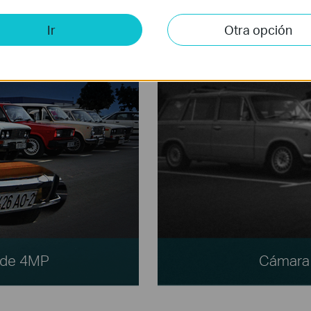
Ir
Otra opción
I de 4MP
Cámara 