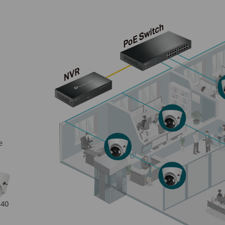
e
440