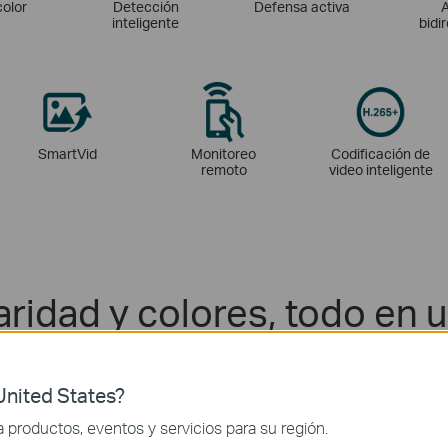
color
Detección
Defensa activa
inteligente
bidi
SmartVid
Monitoreo
Codificación de
remoto
video inteligente
aridad y colores, todo en 
s 24 horas, incluso en la noche más oscura. La cámara a todo color V
rido con su lente de gran apertura, sensor de alta sensibilidad y luc
nited States?
productos, eventos y servicios para su región.