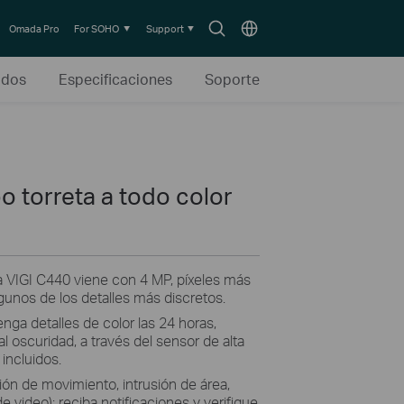
Search
Choose
Omada Pro
For SOHO
Support
icon
location
ados
Especificaciones
Soporte
o torreta a todo color
 la VIGI C440 viene con 4 MP, píxeles más
gunos de los detalles más discretos.
enga detalles de color las 24 horas,
l oscuridad, a través del sensor de alta
 incluidos.
ión de movimiento, intrusión de área,
e video): reciba notificaciones y verifique