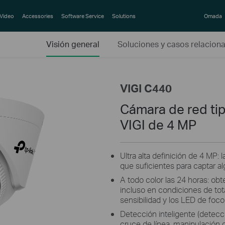
Video
Accessories
Software Service
Solutions
Omada
Visión general
Soluciones y casos relacion
VIGI C440
Cámara de red tip
VIGI de 4 MP
Ultra alta definición de 4 MP:
que suficientes para captar al
A todo color las 24 horas: obt
incluso en condiciones de tota
sensibilidad y los LED de foco
Detección inteligente (detecc
cruce de línea, manipulación d