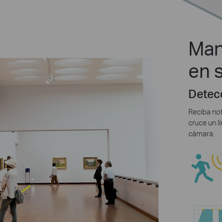
Man
en 
Detecc
Reciba not
cruce un l
cámara.