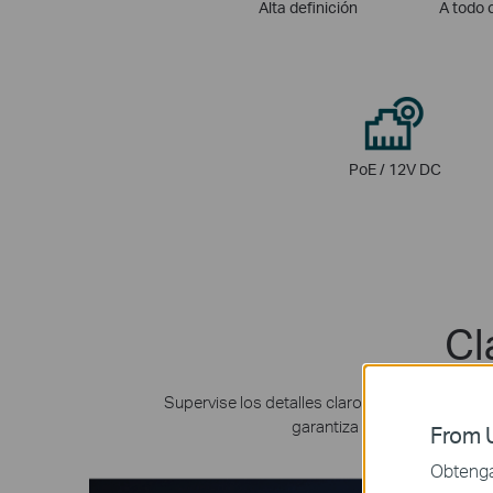
Alta definición
A todo 
PoE / 12V DC
Cl
Supervise los detalles claros y coloridos la
garantiza un monitoreo colo
From U
Obtenga 