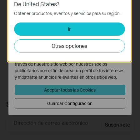
De United States?
Cookies Básicas
Sector
Estas cookies son necesarias para el funcionamiento
Obtener productos, eventos y servicios para su región.
del sitio web y no pueden desactivarse en tu sistema.
Ir
Cookies de Análisis y de Marketing
Las cookies de análisis nos permiten analizar tus
actividades en nuestro sitio web con el fin de mejorar y
He leído y acepto la
Política de privacidad
.
Otras opciones
adaptar la funcionalidad del mismo.
Las cookies de marketing pueden ser instaladas a
Enviar
través de nuestro sitio web por nuestros socios
publicitarios con el fin de crear un perfil de tus intereses
y mostrarte anuncios relevantes en otros sitios web.
Aceptar todas las Cookies
Suscripción
Guardar Configuración
Dirección de correo electrónico
Suscríbete