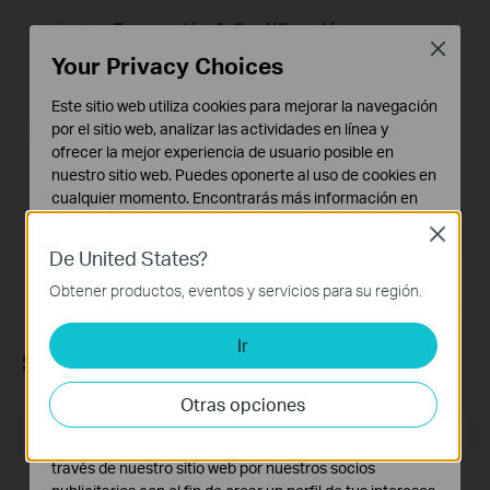
Formación & Certificación
Close
Ofrecemos una variedad de cursos de formación y
Your Privacy Choices
certificación para todos los niveles sobre
productos, soluciones y tecnologías de redes
empresariales y videovigilancia.
Este sitio web utiliza cookies para mejorar la navegación
por el sitio web, analizar las actividades en línea y
ofrecer la mejor experiencia de usuario posible en
Preguntas Frecuentes
nuestro sitio web. Puedes oponerte al uso de cookies en
Encuentra fuentes relacionadas sobre cómo
cualquier momento. Encontrarás más información en
configurar, solucionar problemas y desarrollar tus
nuestra
política de privacidad
.
productos.
Close
De United States?
Cookies Básicas
Estas cookies son necesarias para el funcionamiento
Obtener productos, eventos y servicios para su región.
del sitio web y no pueden desactivarse en tu sistema.
Ir
Cookies de Análisis y de Marketing
Suscripción
Las cookies de análisis nos permiten analizar tus
actividades en nuestro sitio web con el fin de mejorar y
Otras opciones
adaptar la funcionalidad del mismo.
Dirección de correo electrónico
Suscríbete
Las cookies de marketing pueden ser instaladas a
través de nuestro sitio web por nuestros socios