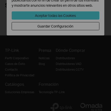
publicitarios con el fin de crear un perfil de tus intereses
Síguenos
y mostrarte anuncios relevantes en otros sitios web.
Aceptar todas las Cookies
Guardar Configuración
TP-Link
Prensa
Dónde Comprar
Perfil Corporativo
Noticias
Distribuidores
Casos de Éxito
Blog
Distribuidores VAD
Contacto
Distribuidores CCTV
Política de Privacidad
Catálogos
Formación
Soluciones Empresas
Tecnología TP-Link