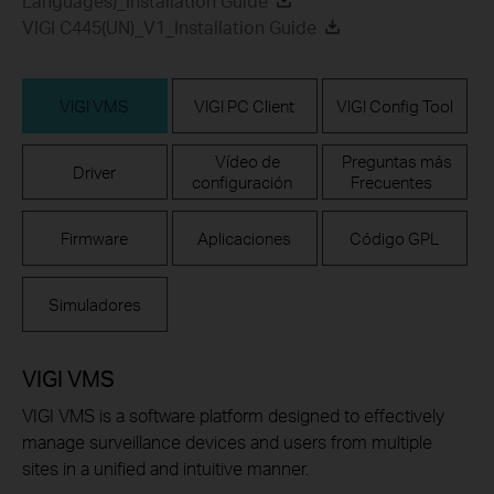
Languages)_Installation Guide
VIGI C445(UN)_V1_Installation Guide
VIGI VMS
VIGI PC Client
VIGI Config Tool
Vídeo de
Preguntas más
Driver
configuración
Frecuentes
Firmware
Aplicaciones
Código GPL
Simuladores
VIGI VMS
VIGI VMS is a software platform designed to effectively
manage surveillance devices and users from multiple
sites in a unified and intuitive manner.