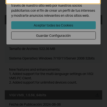
Las cookies de marketing pueden ser instaladas a
7. Added support for DDNS.
través de nuestro sitio web por nuestros socios
8. Optimized multiple levels of site, support up to 10 levels.
publicitarios con el fin de crear un perfil de tus intereses
y mostrarte anuncios relevantes en otros sitios web.
VIGI VMS_1.5.56_32bits
Aceptar todas las Cookies
Fecha de Publicación:
2024-08-08
Guardar Configuración
Idioma:
Multilingüe
Tamaño de Archivo:
522.36 MB
Sistema Operativo: Windows 7/10/11/Server 2008 32bits
New features and enhancements:
1. Added support for the multi-language settings on VIGI
VMS PC Client.
2. Added support for unlimited devices count.
VIGI VMS_1.5.56_64bits
Fecha de Publicación:
2024-08-08