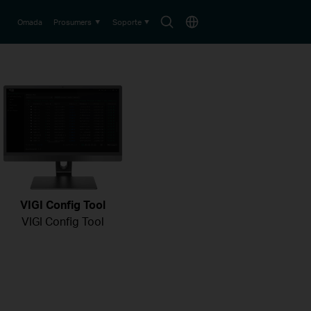
Buscar
País
Omada
Prosumers
Soporte
VIGI Config Tool
VIGI Config Tool