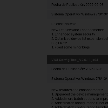
Fecha de Publicación:
2025-05-08
Sistema Operativo: Windows 7/8/10/1
Release Notes >
New Features and Enhancements:
1. Enhanced system security.
2. Optimized device list expansion be
Bug Fixes:
1. Fixed some minor bugs.
VIGI Config Tool_V2.0.11_x64
Fecha de Publicación:
2025-02-19
Sistema Operativo: Windows 7/8/10/1
New features and enhancements:
1. Upgraded the device management
2. Added more batch actions to impro
3. Added batch configuration functio
4. Added batch configuration templat