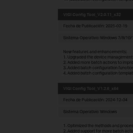
VIGI Config Tool_V2.0.11_x32
Fecha de Publicación:
2025-02-19
Sistema Operativo: Windows 7/8/10/1
New features and enhancements:
1. Upgraded the device management
2. Added more batch actions to impro
3. Added batch configuration functio
4. Added batch configuration templat
VIGI Config Tool_V1.2.6_x64
Fecha de Publicación:
2024-12-04
Sistema Operativo: Windows
1. Optimized the methods and process
2. Added support for more batch act