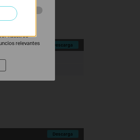
eb con el fin de
por nuestros
nuncios relevantes
Descarga
o de Archivo:
197.16 MB
Descarga