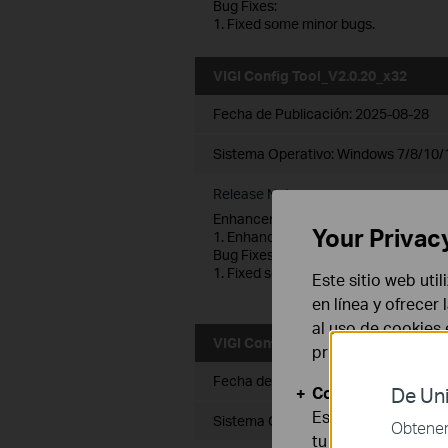
Bug Fixes:
1. Fixed some minor bugs.
VIGI Config Tool_V2.0.20_x32
Fecha de Publicación:
2025-08-28
Sistema Operativo: Windows 7/8/10/1
Release Notes >
Enhancements:
Your Privac
1. Enhanced system security.
Bug Fixes:
1. Fixed some minor bugs.
Este sitio web uti
en línea y ofrecer
al uso de cookies
VIGI Config Tool_V2.0.20_x64
privacidad
.
Fecha de Publicación:
2025-08-28
Cookies Básicas
De Uni
Estas cookies son
Sistema Operativo: Windows 7/8/10/1
Obtener 
tu sistema.