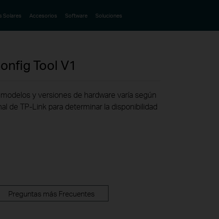
s Solares
Accesorios
Software
Soluciones
Config Tool
V1
de modelos y versiones de hardware varía según
onal de TP-Link para determinar la disponibilidad
Preguntas más Frecuentes