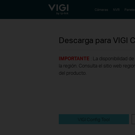
TP-Link, Reliably Smart
Cámaras
NVR
Panele
Descarga para
VIGI 
IMPORTANTE
: La disponibilidad 
la región. Consulta el sitio web regi
del producto.
VIGI Config Tool