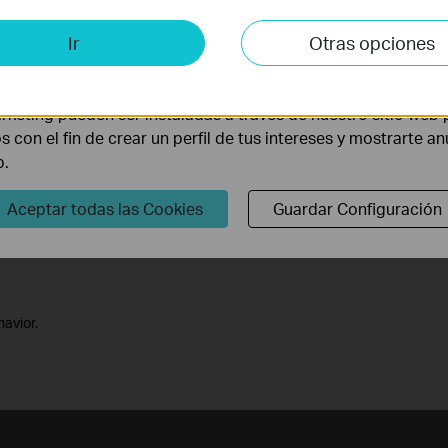
is y de Marketing
Ir
Otras opciones
lisis nos permiten analizar tus actividades en nuestro sitio w
la funcionalidad del mismo.
rketing pueden ser instaladas a través de nuestro sitio web 
os con el fin de crear un perfil de tus intereses y mostrarte a
b.
Idioma:
Multilingüe
Tamañ
Aceptar todas las Cookies
Guardar Configuración
1 64bits
havior.