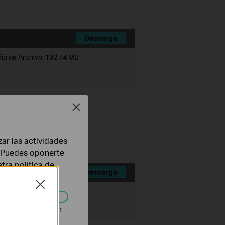
Descarga
o de Archivo:
192.74 MB
Close
zar las actividades
b. Puedes oponerte
stra
política de
Descarga
Close
o de Archivo:
200.33 MB
n desactivarse en