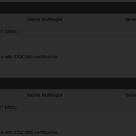
Idioma:
Multilingüe
Tamañ
1 32bits
ce with STQC/BIS certification.
Idioma:
Multilingüe
Tamañ
1 64bits
ce with STQC/BIS certification.