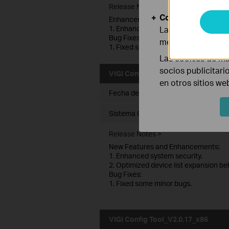
Release Notes >
Cookies de Anális
Enhancements:
1. Enhanced system security.
Las cookies de aná
Bug Fixes:
mejorar y adaptar 
1. Fixed some minor bugs.
Las cookies de ma
socios publicitari
VIGI Config Tool_V2.0.17_x64
en otros sitios we
Fecha de Publicación:
2025-05-08
Sistema Operativo: Windows 7/8/10/1
Release Notes >
New Features and Enhancements:
1. Enhanced system security.
2. Optimized device list expansion be
Bug Fixes:
1. Fixed some minor bugs.
VIGI Config Tool_V2.0.17_x86