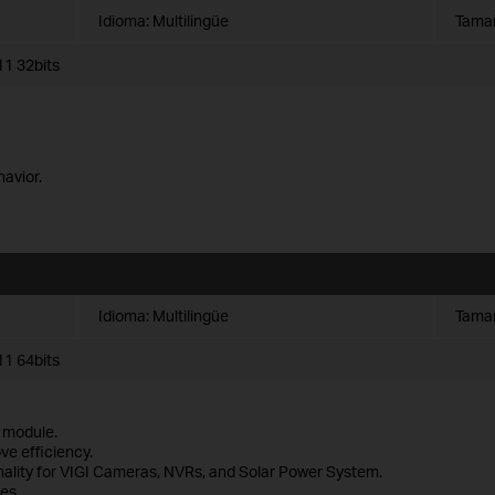
Idioma:
Multilingüe
Tamañ
1 32bits
havior.
Idioma:
Multilingüe
Tamañ
1 64bits
 module.
ve efficiency.
nality for VIGI Cameras, NVRs, and Solar Power System.
es.