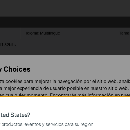
Idioma:
Multilingüe
Tamañ
1 32bits
y Choices
liza cookies para mejorar la navegación por el sitio web, anali
 la mejor experiencia de usuario posible en nuestro sitio we
 en cualquier momento. Encontrarás más información en nue
Idioma:
Multilingüe
Tamañ
ted States?
 necesarias para el funcionamiento del sitio web y no puede
1 64bits
productos, eventos y servicios para su región.