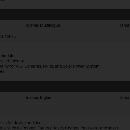
Idioma:
Multilingüe
Tamañ
1 32bits
 module.
ve efficiency.
nality for VIGI Cameras, NVRs, and Solar Power System.
es.
Idioma:
Inglés
Tamañ
es for device addition;
ions, such as Reboot, Factory Reset, Change Password, and so on;