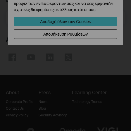
προφίλ των ενδιαφερόντων σας και να σας εμφανίζει
σχετικές διαφημίσεις σε άλλους ιστότοπους.
Διεύθυνση ηλεκτρονικού
Εγγραφείτε
Αποδοχή όλων των Cookies
ταχυδρομείου
Αποθήκευση Ρυθμίσεων
Ακολουθήστε μας
About
Press
Learning Center
Corporate Profile
News
Technology Trends
Contact Us
Blog
Privacy Policy
Security Advisory