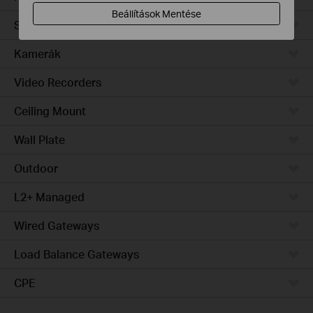
Beállítások Mentése
Software
Kamerák
Video Recorders
Ceiling Mount
Wall Plate
Outdoor
L2+ Managed
Wired Gateways
Load Balance Gateways
CPE