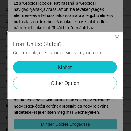
Ez a weboldal cookie -kat használ a weboldal
Access Pro
navigációjának javítása, az online tevékenységek
elemzése és a felhasználók számára a legjobb élmény
Access Plus
biztosítása érdekében. A cookie -k használata ellen
bármikor tiltakozhat. További információt az
Industrial
adatvédelmi irányelveinkben
talál.
Close
From United States?
Alap Cookie-k
Access Max
Ezek a cookie -k a webhely működéséhez szükségesek,
Get products, events and services for your region.
és nem tilthatók le a rendszereiben.
GPON
Mehet
Marketing és Elemző Cookie-k
Wired Gateways
Az elemző cookie -k lehetővé teszik számunkra, hogy
elemezzük weboldalunkon végzett tevékenységeit, hogy
WiFi Gateways
Other Option
javítsuk és módosítsuk webhelyünk működését.
4G/5G WiFi Gateways
Hirdetési partnereink a weboldalunkon keresztül
marketing cookie -kat állíthatnak be annak érdekében,
Integrated Gateways
hogy érdeklődési körének profilját, és hogy releváns
hirdetéseket jelenítsen meg más webhelyeken.
Cloud-Based
Minden Cookie Elfogadása
Hardware