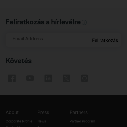
Feliratkozás a hírlevélre
Email Address
Feliratkozás
Követés
About
Press
Partners
Corporate Profile
News
Partner Program