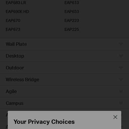
EAP683 LR
EAP613
EAP690E HD
EAP653
EAP670
EAP223
EAP673
EAP225
Wall Plate
Desktop
Outdoor
Wireless Bridge
Agile
Campus
Aggregation
Close
Your Privacy Choices
Access