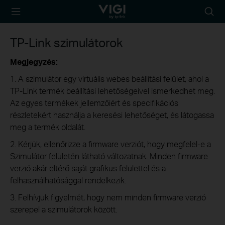
TP-Link, Reliably
Searc
Smart
icon
TP-Link szimulátorok
Megjegyzés:
1. A szimulátor egy virtuális webes beállítási felület, ahol a
TP-Link termék beállítási lehetőségeivel ismerkedhet meg.
Az egyes termékek jellemzőiért és specifikációs
részletekért használja a keresési lehetőséget, és látogassa
meg a termék oldalát.
2. Kérjük, ellenőrizze a firmware verziót, hogy megfelel-e a
Szimulátor felületén látható változatnak. Minden firmware
verzió akár eltérő saját grafikus felülettel és a
felhasználhatósággal rendelkezik.
3. Felhívjuk figyelmét, hogy nem minden firmware verzió
szerepel a szimulátorok között.