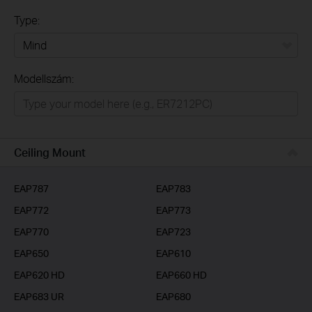
Type:
Mind
Modellszám:
Omada
VIGI
Omada Pro
Ceiling Mount
SOHO Networking
EAP787
EAP783
EAP772
EAP773
EAP770
EAP723
EAP650
EAP610
EAP620 HD
EAP660 HD
EAP683 UR
EAP680