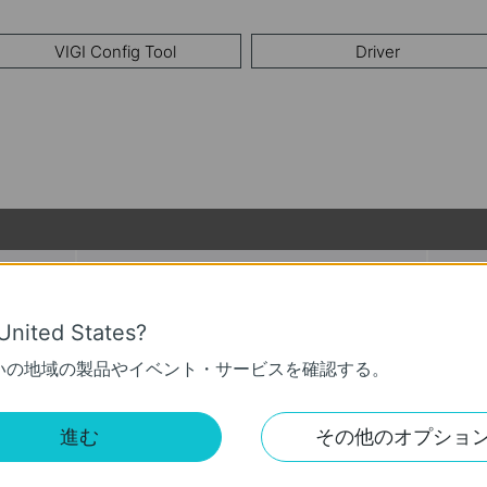
VIGI Config Tool
Driver
言語:
多言語
ファ
0/11
United States?
いの地域の製品やイベント・サービスを確認する。
in Live View under My VIGI.
to provide smoother playback.
進む
その他のオプショ
mprove user experience.
 of the Event Center module.
unction to improve export efficiency.