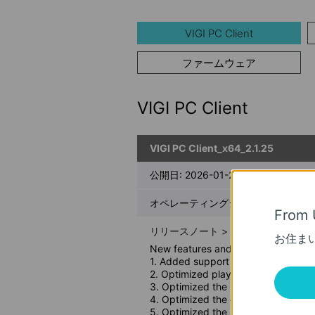
VIGI PC Client
ファームウェア
VIGI PC Client
VIGI PC Client_x64_2.1.25
公開日:
2026-01-21
オペレーティングシステム: Windows 1
From 
リリースノート >
お住ま
New features and Enhancements:
1. Added support for creating View 
2. Optimized playback experience 
3. Optimized the login process to i
4. Optimized the display and layout
5. Optimized the recording export f