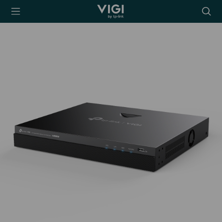
TP-Link, Reliably
Searc
Smart
icon