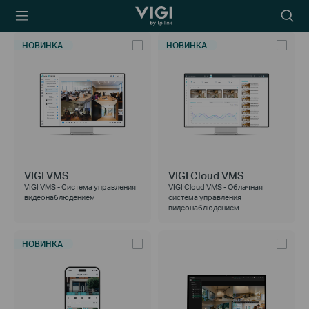
TP-Link, Reliably
Searc
Smart
icon
НОВИНКА
НОВИНКА
VIGI VMS
VIGI Cloud VMS
VIGI VMS - Система управления
VIGI Cloud VMS - Облачная
видеонаблюдением
система управления
видеонаблюдением
НОВИНКА