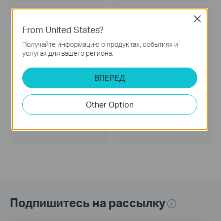
НОВИНКА
Close
From United States?
Получайте информацию о продуктах, событиях и
услугах для вашего региона.
ВПЕРЕД
Other Option
VIGI Config Tool
VIGI Security Manager
VIGI Config Tool - Инструмент
VIGI Security Manager -
конфигурации
Менеджер безопасности
Подпишитесь на рассылку