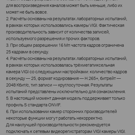
для воспроизведения каналов может быть меньше, либо их
может не быть вовсе.
2. Расчёты основаны на результатах лабораторных испытаний,
в рамках которых использовались камеры VIGI. Фактическая
производительность зависит от количества записей,
используемого разрешения и прочих факторов.
3. При общем разрешении 16 Мп частота кадров ограничена
25 кадрами в секунду.
4. Расчёты основаны на результатах лабораторных испытаний,
в рамках которых использовалась трёхмегапиксельная
камера VIGI со следующими настройками: количество кадров
в секунду — 25, формат кодирования — H.265+, битрейт —
2048 Кбит/с, тип записи — круглосуточная. Результаты
испытаний представлены исключительно для ознакомления.
5. В настоящий момент данная модель поддерживает только
профиль S стандарта ONVIF.
6. При использовании камер сторонних производителей
некоторые функции могут работать некорректно.
Для наилучшей производительности рекомендуется
подключать к сетевым видеорегистраторам VIGI камеры VIGI.