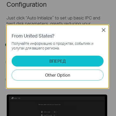
Configuration
Just click “Auto Initialize” to set up basic IPC and
hard disk parameters, greatly reducing your
configuration time.
Close
From United States?
Click “Auto Initialize”
Получайте информацию о продуктах, событиях и
услугах для вашего региона.
ВПЕРЕД
Initializing
Other Option
Done