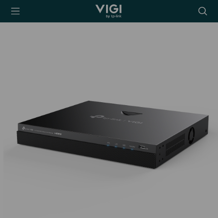
TP-Link, Reliably
Searc
Smart
icon