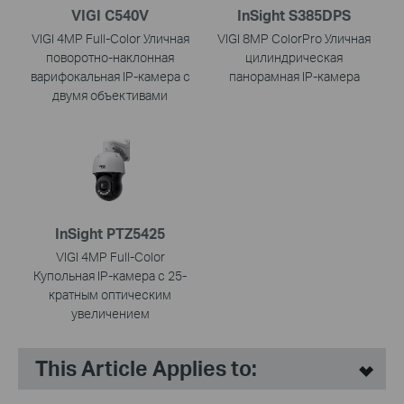
VIGI C540V
InSight S385DPS
VIGI 4MP Full-Color Уличная
VIGI 8MP ColorPro Уличная
поворотно-наклонная
цилиндрическая
варифокальная IP-камера с
панорамная IP-камера
двумя объективами
InSight PTZ5425
VIGI 4MP Full-Color
Купольная IP-камера с 25-
кратным оптическим
увеличением
This Article Applies to: