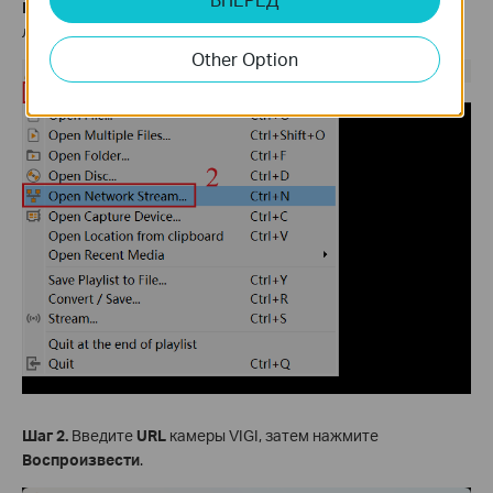
Шаг 1.
Откройте программу VLC, нажмите
Медиа
в верхнем
левом меню и выберите
Открыть сетевой поток
.
Other Option
Шаг 2.
Введите
URL
камеры VIGI, затем нажмите
Воспроизвести
.