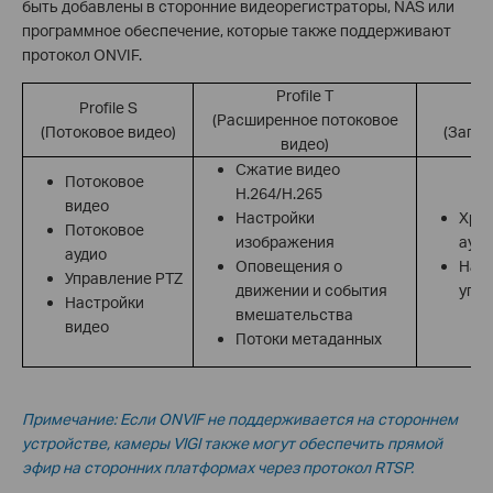
быть добавлены в сторонние видеорегистраторы, NAS или
программное обеспечение, которые также поддерживают
протокол ONVIF.
Profile T
Profile S
(Расширенное потоковое
(Потоковое видео)
(Запис
видео)
Сжатие видео
Потоковое
H.264/H.265
видео
Настройки
Хран
Потоковое
изображения
ауди
аудио
Оповещения о
Наст
Управление PTZ
движении и события
упр
Настройки
вмешательства
видео
Потоки метаданных
Примечание: Если ONVIF не поддерживается на стороннем
устройстве,
камеры VIGI также могут обеспечить прямой
эфир на сторонних платформах через протокол RTSP.