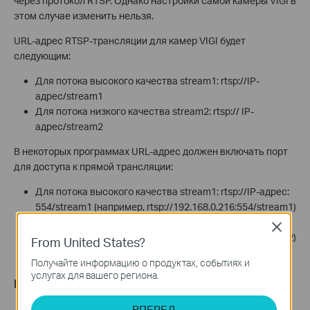
через протокол RTSP. Однако настройки самой камеры VIGI в
этом случае изменить нельзя.
URL-адрес RTSP-трансляции для камер VIGI будет
следующим:
Для потока высокого качества stream1: rtsp://IP-
адрес/stream1
Для потока низкого качества stream2: rtsp:// IP-
адрес/stream2
В некоторых программах URL-адрес должен включать порт
для доступа к прямой трансляции:
Для потока высокого качества stream1: rtsp://IP-адрес:
554/stream1 (например, rtsp://192.168.0.216:554/stream1)
Для потока низкого качества stream2: rtsp:// IP-адрес:
Close
554/stream2 (например, rtsp://192.168.0.216:554/stream2)
From United States?
Порт службы RTSP: 554 (по умолчанию)
Получайте информацию о продуктах, событиях и
услугах для вашего региона.
Пример конфигурации: программа VLC
ВПЕРЕД