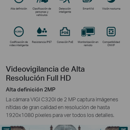
Alta definición
Clasificación de
Detección
SmartVid
Visión nocturna
personas y
inteligente
vehículos
Codificación de
Resistencia IP67
Conexión PoE
Monitorización en
Compatibilidad
video inteligente
remoto
ONVIF
Videovigilancia de Alta
Resolución Full HD
Alta definición 2MP
La cámara VIGI C320I de 2 MP captura imágenes
nítidas de gran calidad en resolución de hasta
1920x1080 píxeles para ver todos los detalles.