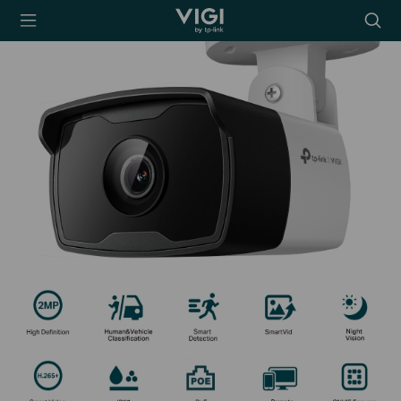
TP-Link, Reliably
Searc
Smart
icon