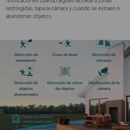
notificaciones cuando alguien accede a zonas
restringidas, tapa la cámara y cuando se extraen o
abandonan objetos.
.
Detección de
Cruce de línea
Detección de
movimiento
intrusos
Detección de
Detección de robos
Obstrucción de la
objetos
de objetos
cámara
abandonados
Recibe una notificación
cuando alguien cruza el
límite establecido.