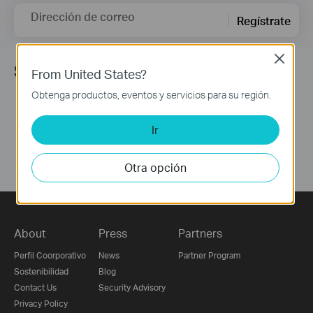
Dirección de correo
Regístrate
Close
Síguenos
From United States?
Obtenga productos, eventos y servicios para su región.
Ir
Otra opción
About
Press
Partners
Perfil Coorporativo
News
Partner Program
Sostenibilidad
Blog
Contact Us
Security Advisory
Privacy Policy