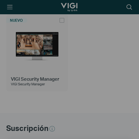
TP-Link, Reliably
Searc
Smart
icon
NUEVO
VIGI Security Manager
VIGI Security Manager
Suscripción