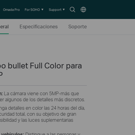
Search
Choose
Omada Pro
For SOHO
Support
icon
location
eral
Especificaciones
Soporte
o bullet Full Color para
P
n:
La cámara viene con 5MP-más que
er algunos de los detalles más discretos.
ga detalles en color las 24 horas del día,
uridad total, con su objetivo de gran
nsibilidad y las luces suplementarias
 vehículos:
Distingue a las personas y