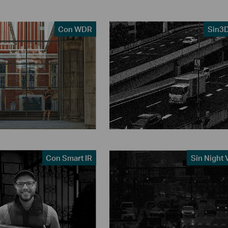
Con WDR
Sin3
Con Smart IR
Sin Night 