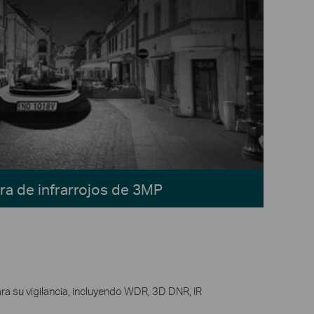
a de infrarrojos de 3MP
ra su vigilancia, incluyendo WDR, 3D DNR, IR