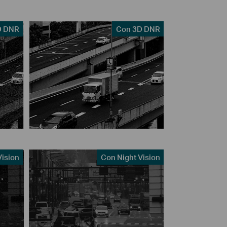
D DNR
Con 3D DNR
Vision
Con Night Vision