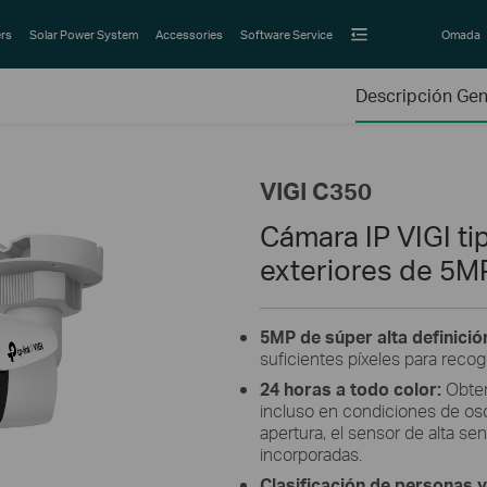
rs
Solar Power System
Accessories
Software Service
Omada
Descripción Gen
VIGI C350
Cámara IP VIGI tip
exteriores de 5M
5MP de súper alta definició
suficientes píxeles para recog
24 horas a todo color:
Obten
incluso en condiciones de osc
apertura, el sensor de alta se
incorporadas.
Clasificación de personas y