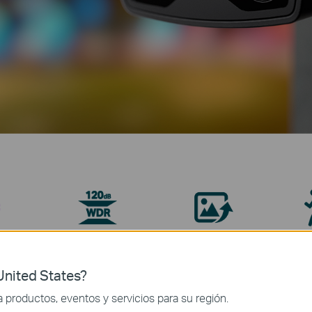
r
†
SmartVid
Clasific
WDR Real
y
nited States?
productos, eventos y servicios para su región.