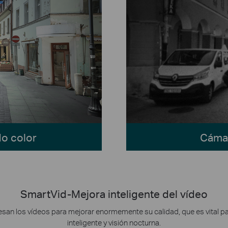
o color
Cámar
SmartVid-Mejora inteligente del vídeo
san los vídeos para mejorar enormemente su calidad, que es vital pa
inteligente y visión nocturna.