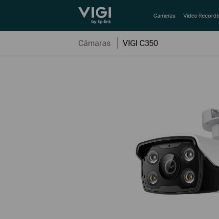
TP-Link, Reliably Smart
Cameras
Video Recorde
Cámaras
VIGI C350