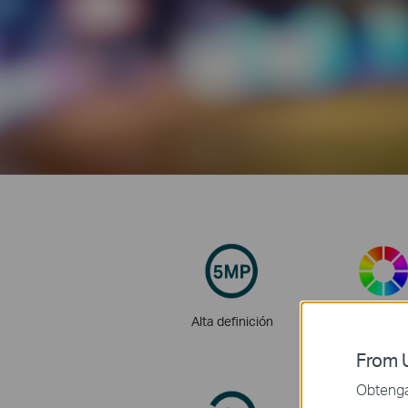
Alta definición
Full-Colo
From U
Obtenga 