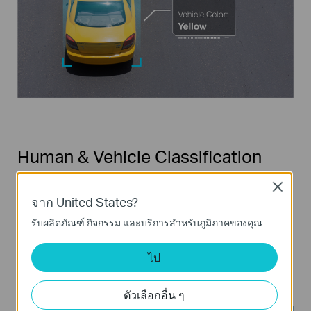
Human & Vehicle Classification
แยกแยะบุคคลและยานพาหนะออกจากวัตถุอื่น เพื่อการ
Close
แจ้งเตือนที่แม่นยำยิ่งขึ้น
จาก United States?
รับผลิตภัณฑ์ กิจกรรม และบริการสำหรับภูมิภาคของคุณ
เรียนรู้เพิ่มเติมเกี่ยวกับเทคโนโลยี VIGI AI >>
ไป
ระบบจำแนกบุคคล
เปิดเฉพาะระบบ
เปิดเฉพาะระบบ
และยานพาหนะ
จำแนกบุคคล
จำแนกยานพาหนะ
ตัวเลือกอื่น ๆ