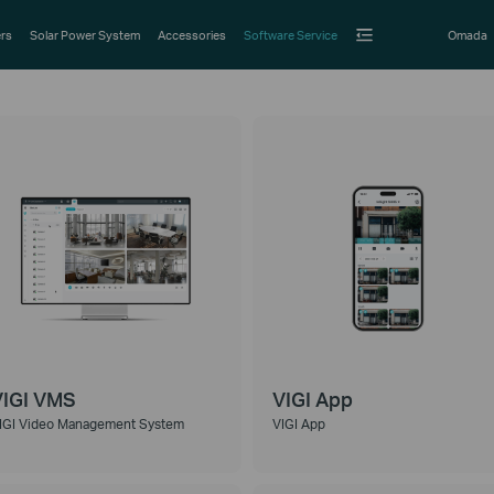
rs
Solar Power System
Accessories
Software Service
Omada
VIGI VMS
VIGI App
IGI Video Management System
VIGI App