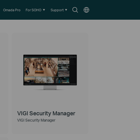
Search
Choose
Omada Pro
For SOHO
Support
icon
location
VIGI Security Manager
VIGI Security Manager