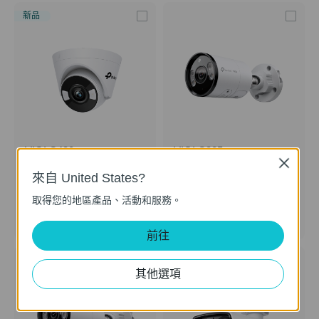
新品
VIGI C430
VIGI C385
Close
VIGI 3MP 全彩半球型監視器/商用
VIGI 8MP 戶外全彩槍型網路監控
網路監控攝影機
攝影機
來自 United States?
2.8mm 鏡頭
4mm 鏡頭
2.8mm 鏡頭
4mm 鏡頭
取得您的地區產品、活動和服務。
前往
其他選項