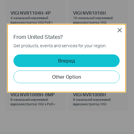
VIGI NVR1104H-4P
VIGI NVR1016H
4-канальний мережевий
16-канальний мережевий
відеореєстратор VIGI PoE+
відеореєстратор VIGI
Close
From United States?
Get products, events and services for your region.
Вперед
Other Option
VIGI NVR1008H-8MP
VIGI NVR1008H
8-канальний мережевий
8-канальний мережевий
відеореєстратор VIGI з PoE+
відеореєстратор VIGI