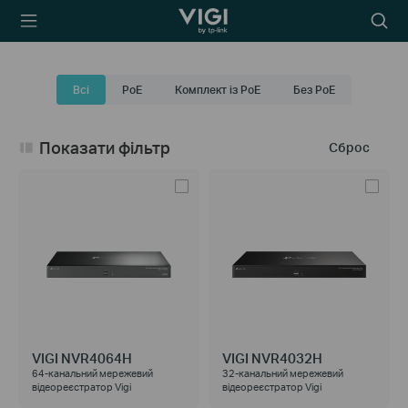
TP-Link, Reliably
Пошу
Smart
Всі
PoE
Комплект із PoE
Без PoE
Показати фільтр
Сброс
VIGI NVR4064H
VIGI NVR4032H
64-канальний мережевий
32-канальний мережевий
відеореєстратор Vigi
відеореєстратор Vigi