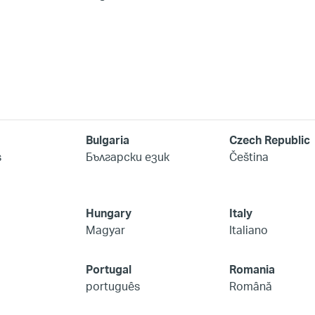
Bulgaria
Czech Republic
s
Български език
Čeština
Hungary
Italy
Magyar
Italiano
Portugal
Romania
português
Română