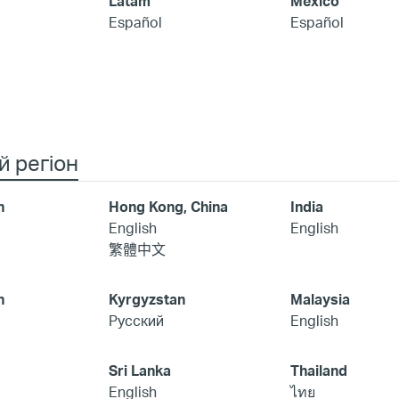
Latam
Mexico
Español
Español
й регіон
h
Hong Kong, China
India
English
English
繁體中文
n
Kyrgyzstan
Malaysia
Русский
English
Sri Lanka
Thailand
English
ไทย