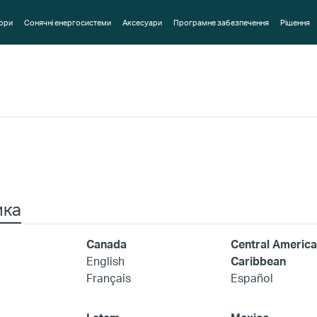
ори
Сонячні енергосистеми
Аксесуари
Програмне забезпечення
Рішення
ика
Canada
Central America
English
Caribbean
Français
Español