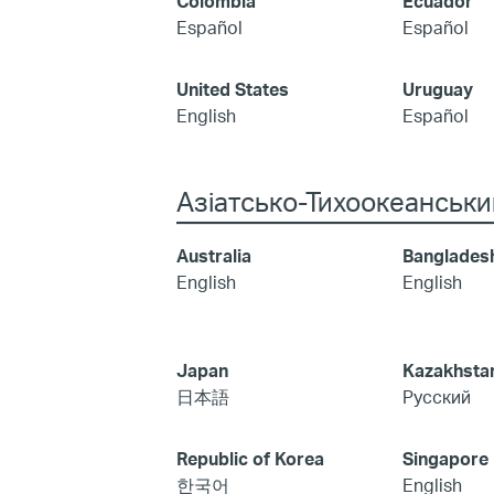
Colombia
Ecuador
Español
Español
United States
Uruguay
English
Español
Азіатсько-Тихоокеанськи
Australia
Banglades
English
English
Japan
Kazakhsta
日本語
Русский
Republic of Korea
Singapore
한국어
English