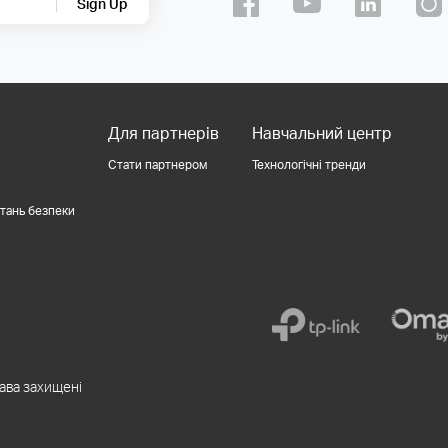
Sign Up
Для партнерів
Навчальний центр
Стати партнером
Технологічні тренди
итань безпеки
рава захищені