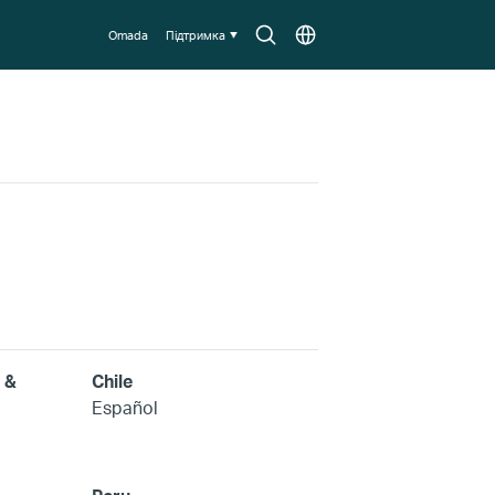
Пошук
Оберіть
Omada
Підтримка
локацію
 &
Chile
Español