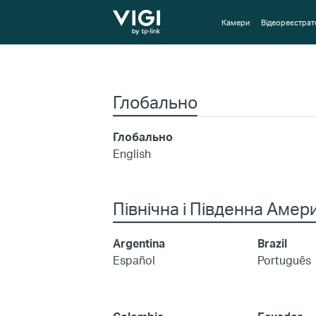
TP-Link, Reliably Smart
Камери
Відеореєстрат
Глобально
Глобально
English
Північна і Південна Амер
Argentina
Brazil
Español
Português