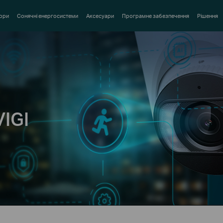
ори
Сонячні енергосистеми
Аксесуари
Програмне забезпечення
Рішення
VIGI