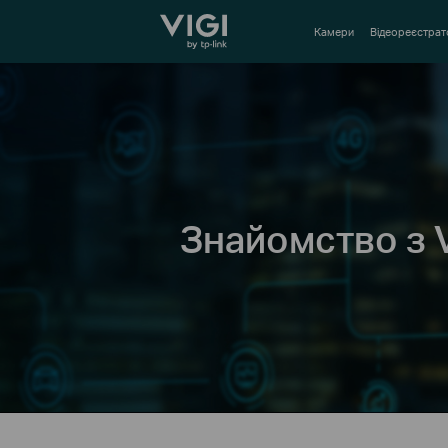
TP-Link, Reliably Smart
Камери
Відеореєстрат
Знайомство з 