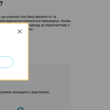
?
, що означає постійну уважність та
зпеки відеоспостереження приміщень. Назва
структурованому підходу до відеонагляду з
вленням до безпеки.
Close
ідтримка захищають ваш бізнес.