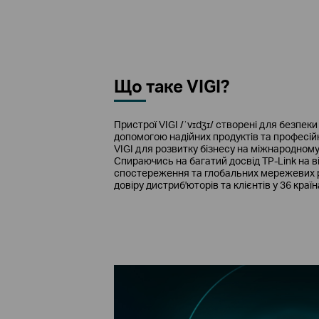
Що таке VIGI?
Пристрої VIGI /ˈvɪdʒɪ/ створені для безпеки
допомогою надійних продуктів та професійн
VIGI для розвитку бізнесу на міжнародном
Спираючись на багатий досвід TP-Link на 
спостереження та глобальних мережевих р
довіру дистриб'юторів та клієнтів у 36 країн