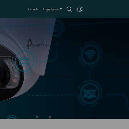
Пошук
Оберіть
Omada
Підтримка
локацію