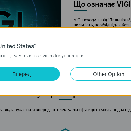
Що означає VIGI
VIGI походить від "Пильність"
пильність, необхідні для бе
демонструє нашу відданість 
професійним та надійним ста
nited States?
ucts, events and services for your region.
Вперед
Other Option
Чому варто обрати VIGI?
 і завжди рухається вперед. Інтелектуальні функції та міжнародна п