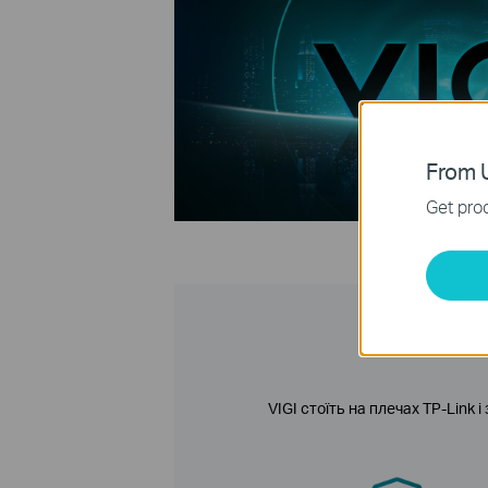
From U
Get prod
VIGI стоїть на плечах TP-Link