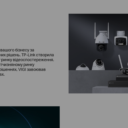
 вашого бізнесу за
их рішень. TP-Link створила
у ринку відеоспостереження.
вітчизняному ринку
ішеннях, VIGI завоював
ах.