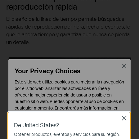
reproducción rápida
El diseño de la línea de tiempo permite búsquedas
rápidas de reproducción por hora, fecha o eventos, lo
que le ahorra tiempo y garantiza que nunca se pierda
un detalle.
Close
Your Privacy Choices
Este sitio web utiliza cookies para mejorar la navegación
por el sitio web, analizar las actividades en línea y
ofrecer la mejor experiencia de usuario posible en
nuestro sitio web. Puedes oponerte al uso de cookies en
cualquier momento. Encontrarás más información en
nuestra
política de privacidad
.
Close
De United States?
Cookies Básicas
Estas cookies son necesarias para el funcionamiento
Obtener productos, eventos y servicios para su región.
del sitio web y no pueden desactivarse en tu sistema.