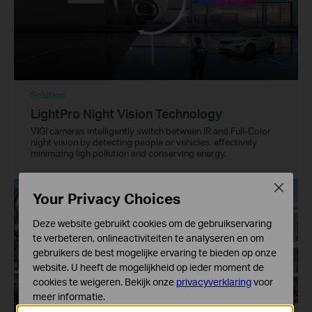
Solution
LightPro Night Vision Technology
VIGI cameras intelligently switch between IR and Full-Color
night vision by detecting people or vehicles, effectively
minimizing ligh pollution and conserving energy.
Close
Your Privacy Choices
Deze website gebruikt cookies om de gebruikservaring
te verbeteren, onlineactiviteiten te analyseren en om
gebruikers de best mogelijke ervaring te bieden op onze
website. U heeft de mogelijkheid op ieder moment de
cookies te weigeren. Bekijk onze
privacyverklaring
voor
meer informatie.