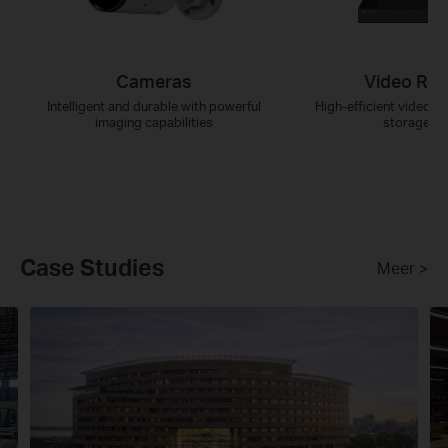
Cameras
Video Rec
Intelligent and durable with powerful
High-efficient video r
imaging capabilities
storage ca
Case Studies
Meer >