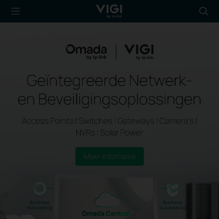
TP-Link, Reliably
Searc
Smart
icon