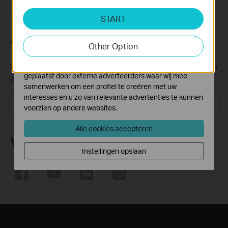
Analyse en Marketing Cookies
START
Cookies voor analyse geven ons de mogelijkheid uw
activiteiten op onze website te volgen en zo de
Abonneer
functionaliteit van de website aan te passen en te
Other Option
verbeteren.
Krijg updates over nieuwe producten, samenwerkingen
Marketing cookies kunnen op onze website worden
geplaatst door externe adverteerders waar wij mee
en ander interessant nieuws
samenwerken om een profiel te creëren met uw
interesses en u zo van relevante advertenties te kunnen
Email Address
Meld je aan
voorzien op andere websites.
Alle cookies accepteren
Volg Ons
Instellingen opslaan