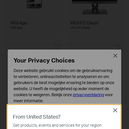
VIGI App
VIGI PC Client
VIGI App
VIGI PC Client
Close
Your Privacy Choices
Deze website gebruikt cookies om de gebruikservaring
te verbeteren, onlineactiviteiten te analyseren en om
gebruikers de best mogelijke ervaring te bieden op onze
website. U heeft de mogelijkheid op ieder moment de
cookies te weigeren. Bekijk onze
privacyverklaring
voor
meer informatie.
VIGI Config Tool
VIGI Security Manager
VIGI Config Tool
VIGI Beveiligingsbeheer
Close
Standaard Cookies
From United States?
Deze cookies zijn noodzakelijk voor de werking van de
website en kunnen niet worden uitgeschakeld.
Get products, events and services for your region.