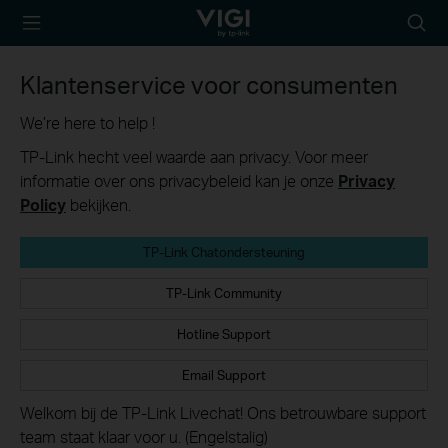
TP-Link, Reliably
Searc
Smart
icon
Klantenservice voor consumenten
We’re here to help !
TP-Link hecht veel waarde aan privacy. Voor meer
informatie over ons privacybeleid kan je onze
Privacy
Policy
bekijken.
TP-Link Chatondersteuning
TP-Link Community
Hotline Support
Email Support
Welkom bij de TP-Link Livechat! Ons betrouwbare support
team staat klaar voor u. (Engelstalig)