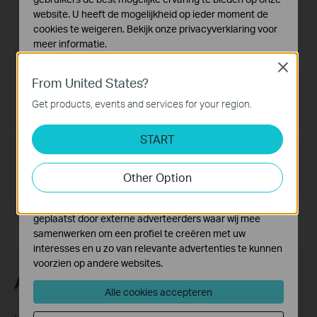
website. U heeft de mogelijkheid op ieder moment de
Home
cookies te weigeren. Bekijk onze
privacyverklaring
voor
Deco, TP-Link
meer informatie.
Close
Standaard Cookies
From United States?
Deze cookies zijn noodzakelijk voor de werking van de
Smart Home
website en kunnen niet worden uitgeschakeld.
Get products, events and services for your region.
Tapo, Kasa
Analyse en Marketing Cookies
START
Cookies voor analyse geven ons de mogelijkheid uw
activiteiten op onze website te volgen en zo de
Business
functionaliteit van de website aan te passen en te
Other Option
Omada, VIGI
verbeteren.
Marketing cookies kunnen op onze website worden
geplaatst door externe adverteerders waar wij mee
samenwerken om een profiel te creëren met uw
interesses en u zo van relevante advertenties te kunnen
voorzien op andere websites.
Abonneer
Alle cookies accepteren