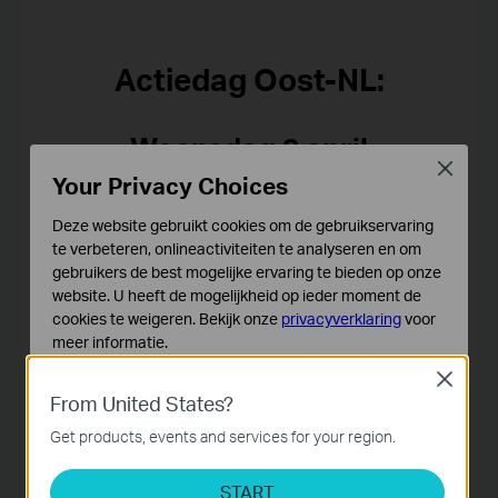
Actiedag Oost-NL:
Woensdag 2 april
Close
Your Privacy Choices
Plantion, Wellensiekstraat 4, 6718 XZ Ede
Aanvang
10.00 uur,
zie
programma
Deze website gebruikt cookies om de gebruikservaring
te verbeteren, onlineactiviteiten te analyseren en om
gebruikers de best mogelijke ervaring te bieden op onze
website. U heeft de mogelijkheid op ieder moment de
Hierna volgt er als estafette meerdere actiedagen op
cookies te weigeren. Bekijk onze
privacyverklaring
voor
andere locaties door het gehele land.
meer informatie.
Regio Rotterdam
- 21 mei, meer
info
Close
Standaard Cookies
Regio Midden NL
- 10 september, meer info volgt
From United States?
Deze cookies zijn noodzakelijk voor de werking van de
Regio Noord NL
- oktober, meer info volgt
website en kunnen niet worden uitgeschakeld.
Get products, events and services for your region.
Regio Oost NL
- 2 april 2026, meer info volgt
Analyse en Marketing Cookies
START
Cookies voor analyse geven ons de mogelijkheid uw