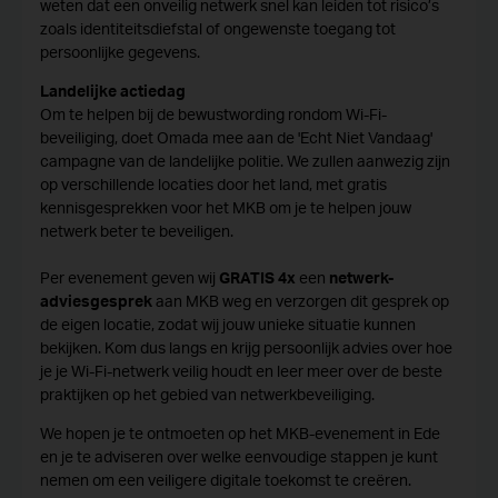
weten dat een onveilig netwerk snel kan leiden tot risico’s
zoals identiteitsdiefstal of ongewenste toegang tot
persoonlijke gegevens.
Landelijke actiedag
Om te helpen bij de bewustwording rondom Wi-Fi-
beveiliging, doet Omada mee aan de 'Echt Niet Vandaag'
campagne van de landelijke politie. We zullen aanwezig zijn
op verschillende locaties door het land, met gratis
kennisgesprekken voor het MKB om je te helpen jouw
netwerk beter te beveiligen.
Per evenement geven wij
GRATIS 4x
een
netwerk-
adviesgesprek
aan MKB weg en verzorgen dit gesprek op
de eigen locatie, zodat wij jouw unieke situatie kunnen
bekijken. Kom dus langs en krijg persoonlijk advies over hoe
je je Wi-Fi-netwerk veilig houdt en leer meer over de beste
praktijken op het gebied van netwerkbeveiliging.
We hopen je te ontmoeten op het MKB-evenement in Ede
en je te adviseren over welke eenvoudige stappen je kunt
nemen om een veiligere digitale toekomst te creëren.