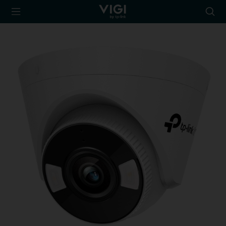
TP-Link, Reliably
Searc
Smart
icon