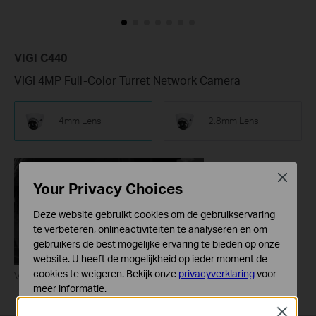
VIGI C440
VIGI 4MP Full-Color Turret Network Camera
4mm Lens
2.8mm Lens
Close
Your Privacy Choices
Deze website gebruikt cookies om de gebruikservaring
te verbeteren, onlineactiviteiten te analyseren en om
gebruikers de best mogelijke ervaring te bieden op onze
website. U heeft de mogelijkheid op ieder moment de
cookies te weigeren. Bekijk onze
privacyverklaring
voor
VIGI LightPro Night Vision Technology
meer informatie.
Close
Standaard Cookies