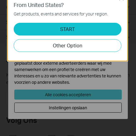
From United States?
Deze cookies zijn noodzakelijk voor de werking van de
Overzicht
website en kunnen niet worden uitgeschakeld.
Get products, events and services for your region.
Specificaties
Analyse en Marketing Cookies
START
Cookies voor analyse geven ons de mogelijkheid uw
activiteiten op onze website te volgen en zo de
Support
functionaliteit van de website aan te passen en te
Other Option
verbeteren.
Marketing cookies kunnen op onze website worden
Abonneer
geplaatst door externe adverteerders waar wij mee
samenwerken om een profiel te creëren met uw
Krijg updates over nieuwe producten, samenwerkingen
interesses en u zo van relevante advertenties te kunnen
en ander interessant nieuws
voorzien op andere websites.
Alle cookies accepteren
Email Address
Meld je aan
Instellingen opslaan
Volg Ons