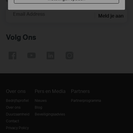
Email Address
Meld je aan
Volg Ons
Over ons
Pers en Media
Partners
Bedrijfsprofiel
Nieuws
Partnerprogramma
Over ons
Blog
Duurzaamheid
Beveiligingsadvies
Contact
Privacy Policy