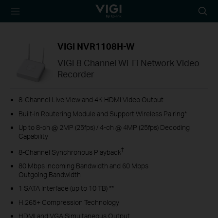
TP-Link, Reliably
Searc
Smart
icon
VIGI NVR1108H-W
VIGI 8 Channel Wi-Fi Network Video
Recorder
8-Channel Live View and 4K HDMI Video Output
Built-in Routering Module and Support Wireless Pairing*
Up to 8-ch @ 2MP (25fps) / 4-ch @ 4MP (25fps) Decoding
Capability
†
8-Channel Synchronous Playback
80 Mbps Incoming Bandwidth and 60 Mbps
Outgoing Bandwidth
1 SATA Interface (up to 10 TB) **
H.265+ Compression Technology
HDMI and VGA Simultaneous Output