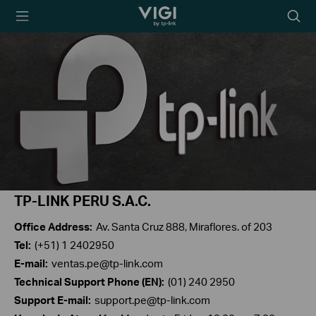
TP-Link, Reliably
Searc
Smart
icon
TP-LINK PERU S.A.C.
Office Address:
Av. Santa Cruz 888, Miraflores. of 203
Tel:
(+51) 1 2402950
E-mail:
ventas.pe@tp-link.com
Technical Support Phone (EN):
(01) 240 2950
Support E-mail:
support.pe@tp-link.com