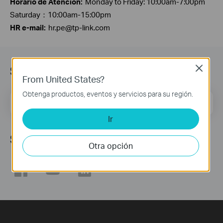
Horario de Atención:
Monday to Friday: 10:00am-7:00pm
Saturday：10:00am-15:00pm
HR e-mail:
hr.pe@tp-link.com
Suscripción
Close
From United States?
Obtenga productos, eventos y servicios para su región.
Dirección de correo
Regístrate
Ir
Síguenos
Otra opción