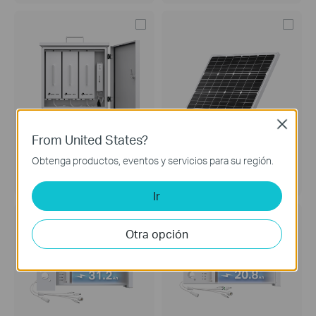
Close
From United States?
VIGI PS90
VIGI Solar Panel 60W
Obtenga productos, eventos y servicios para su región.
Controlador & Batería para
Panel Solar VIGI
Sistema Solar VIGI
Ir
Otra opción