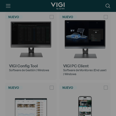
TP-Link, Reliably
Searc
Smart
icon
NUEVO
NUEVO
VIGI Config Tool
VIGI PC Client
Software de Gestión | Windows
Software de Monitoreo (End user)
| Windows
NUEVO
NUEVO