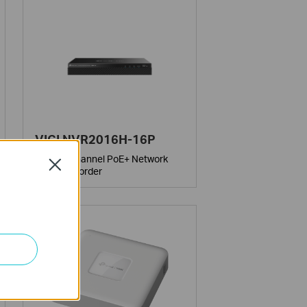
VIGI NVR2016H-16P
VIGI 16 Channel PoE+ Network
Close
Video Recorder