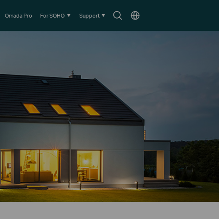
Search
Choose
Omada Pro
For SOHO
Support
icon
location