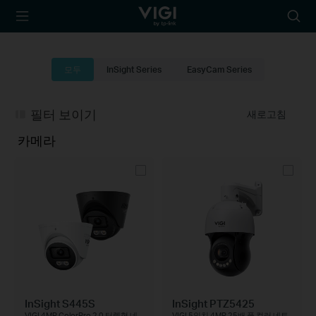
TP-Link, Reliably
아
Smart
이
콘
검
모두
InSight Series
EasyCam Series
색
필터 보이기
새로고침
카메라
InSight S445S
InSight PTZ5425
VIGI 4MP ColorPro 2.0 터렛형 네
VIGI 5인치 4MP 25배 풀 컬러 네트