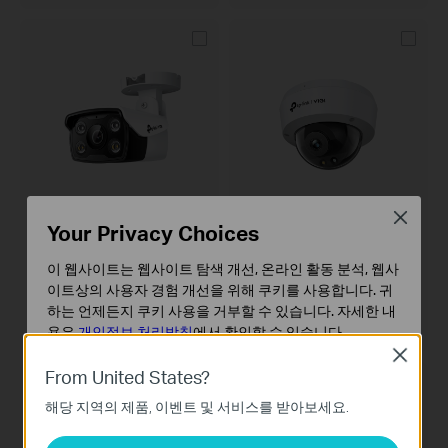
Close
VIGI C330
VIGI C240
Your Privacy Choices
VIGI 3MP 실외용 풀 컬러 불릿형 네
VIGI 4MP 풀 컬러 돔 네트워크 카메
트워크 카메라
라
이 웹사이트는 웹사이트 탐색 개선, 온라인 활동 분석, 웹사
이트상의 사용자 경험 개선을 위해 쿠키를 사용합니다. 귀
6 mm 렌즈
4 mm 렌즈
2.8 mm 렌즈
하는 언제든지 쿠키 사용을 거부할 수 있습니다. 자세한 내
4 mm 렌즈
2.8 mm 렌즈
용은
개인정보 처리방침
에서 확인할 수 있습니다.
Close
기본 쿠키
From United States?
신규 제품
이 쿠키는 웹사이트가 작동하는 데 필요하며 사용자의 시
해당 지역의 제품, 이벤트 및 서비스를 받아보세요.
스템에서 비활성화할 수 없습니다.
분석 및 마케팅 쿠키